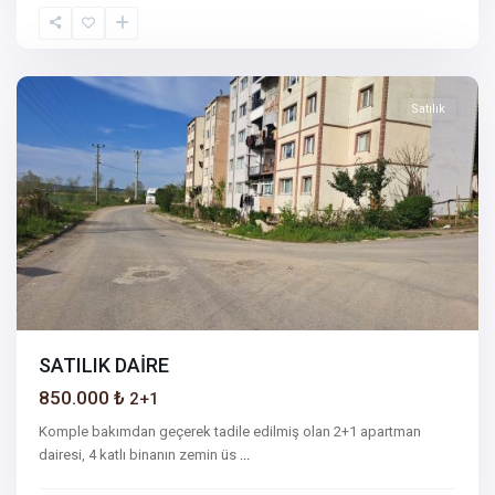
Sakarya
Satılık
SATILIK DAİRE
850.000 ₺
2+1
Komple bakımdan geçerek tadile edilmiş olan 2+1 apartman
dairesi, 4 katlı binanın zemin üs
...