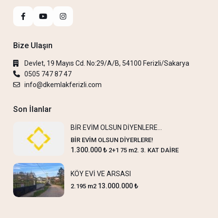
Bize Ulaşın
Devlet, 19 Mayıs Cd. No:29/A/B, 54100 Ferizli/Sakarya
0505 747 87 47
info@dkemlakferizli.com
Son İlanlar
BİR EVİM OLSUN DİYENLERE…
BİR EVİM OLSUN DİYERLERE!
1.300.000 ₺
2+1 75 m2. 3. KAT DAİRE
KÖY EVİ VE ARSASI
13.000.000 ₺
2.195 m2