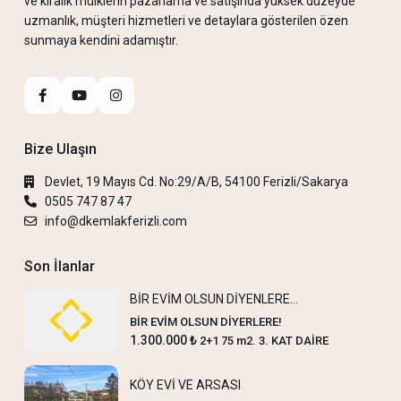
ve kiralık mülklerin pazarlama ve satışında yüksek düzeyde
uzmanlık, müşteri hizmetleri ve detaylara gösterilen özen
sunmaya kendini adamıştır.
Bize Ulaşın
Devlet, 19 Mayıs Cd. No:29/A/B, 54100 Ferizli/Sakarya
0505 747 87 47
info@dkemlakferizli.com
Son İlanlar
BİR EVİM OLSUN DİYENLERE…
BİR EVİM OLSUN DİYERLERE!
1.300.000 ₺
2+1 75 m2. 3. KAT DAİRE
KÖY EVİ VE ARSASI