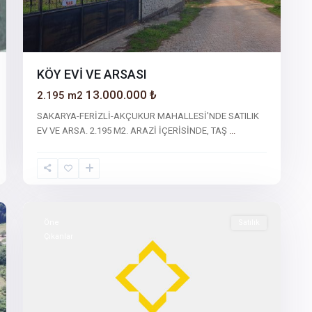
KÖY EVİ VE ARSASI
13.000.000 ₺
2.195 m2
SAKARYA-FERİZLİ-AKÇUKUR MAHALLESİ'NDE SATILIK
EV VE ARSA. 2.195 M2. ARAZİ İÇERİSİNDE, TAŞ
...
32
Sakarya
Öne
Satılık
Çıkanlar