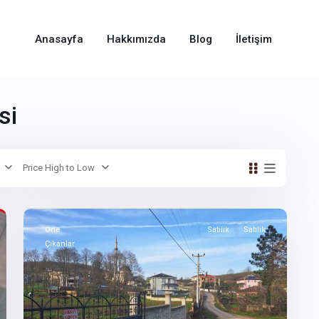
Anasayfa
Hakkımızda
Blog
İletişim
si
Price High to Low
10
Öne
Satılık
Satılık
Çıkanlar