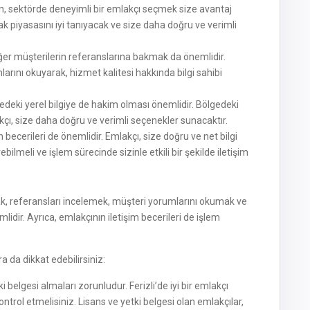
ren, sektörde deneyimli bir emlakçı seçmek size avantaj
ak piyasasını iyi tanıyacak ve size daha doğru ve verimli
diğer müşterilerin referanslarına bakmak da önemlidir.
arını okuyarak, hizmet kalitesi hakkında bilgi sahibi
ölgedeki yerel bilgiye de hakim olması önemlidir. Bölgedeki
kçı, size daha doğru ve verimli seçenekler sunacaktır.
im becerileri de önemlidir. Emlakçı, size doğru ve net bilgi
ebilmeli ve işlem sürecinde sizinle etkili bir şekilde iletişim
mak, referansları incelemek, müşteri yorumlarını okumak ve
dir. Ayrıca, emlakçının iletişim becerileri de işlem
ra da dikkat edebilirsiniz:
i belgesi almaları zorunludur. Ferizli’de iyi bir emlakçı
trol etmelisiniz. Lisans ve yetki belgesi olan emlakçılar,