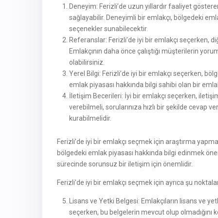
Deneyim: Ferizli’de uzun yıllardır faaliyet göste
sağlayabilir. Deneyimli bir emlakçı, bölgedeki eml
seçenekler sunabilecektir.
Referanslar: Ferizli’de iyi bir emlakçı seçerken, 
Emlakçının daha önce çalıştığı müşterilerin yoruml
olabilirsiniz.
Yerel Bilgi: Ferizli’de iyi bir emlakçı seçerken, b
emlak piyasası hakkında bilgi sahibi olan bir emla
İletişim Becerileri: İyi bir emlakçı seçerken, iletiş
verebilmeli, sorularınıza hızlı bir şekilde cevap ver
kurabilmelidir.
Ferizli’de iyi bir emlakçı seçmek için araştırma yap
bölgedeki emlak piyasası hakkında bilgi edinmek önemli
sürecinde sorunsuz bir iletişim için önemlidir.
Ferizli’de iyi bir emlakçı seçmek için ayrıca şu noktala
Lisans ve Yetki Belgesi: Emlakçıların lisans ve yetk
seçerken, bu belgelerin mevcut olup olmadığını kon